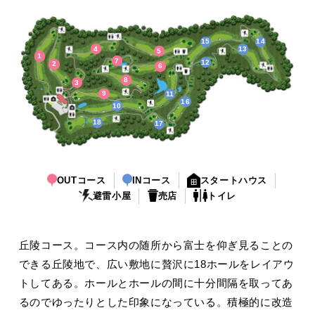
15
14
4
13
5
1
7
12
2
6
8
3
9
11
16
10
18
17
OUTコース
INコース
スタートハウス
避雷小屋
売店
トイレ
丘陵コース。コース内の随所から富士を仰ぎ見ることの
できる丘陵地で、広い敷地に贅沢に18ホールをレイアウ
トしてある。ホールとホールの間に十分間隔を取ってあ
るのでゆったりとした印象になっている。積極的に改造